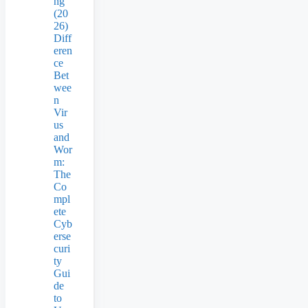
ng
(20
26)
Diff
eren
ce
Bet
wee
n
Vir
us
and
Wor
m:
The
Co
mpl
ete
Cyb
erse
curi
ty
Gui
de
to