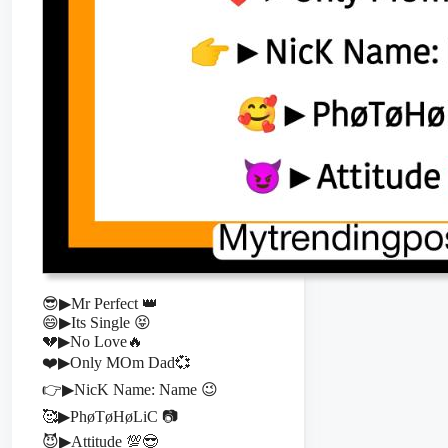
😎▶Mr Perfect 👑
😄▶Its Single 😝
💔▶No Love🔥
❤️▶Only MOm Dad💞
👉▶NicK Name: Name 😉
🥰▶PhøTøHøLiC 📷
😈▶Attitude 💯😎