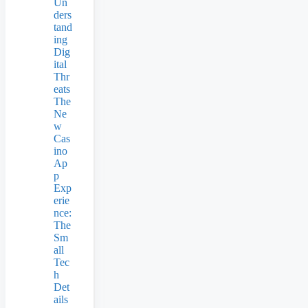
Un
ders
tand
ing
Dig
ital
Thr
eats
The
Ne
w
Cas
ino
Ap
p
Exp
erie
nce:
The
Sm
all
Tec
h
Det
ails