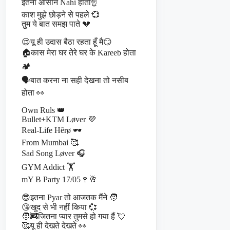
इतना आसान Nahi होता☝️
काश मुझे छोड़ने से पहले 💞
तुम ये बात समझ पाते 💔
😌यू ही उदास बैठा रहता हूँ मै😏
🏠कास मेरा घर तेरे घर के Kareeb होता
🏕️
🗣️बात करना ना सही देखना तो नसीब
होता 👀
Own Ruls 👑
Bullet+KTM Løver 💜
Real-Life Hêrø 🕶️
From Mumbai 🥰
Sad Song Løver 🎧
GYM Addict 🏋️
mY B Party 17/05🍷🥂
😎इतना Pyar तो आजतक मैंने 🧑
😘खुद से भी नहीं किया 💞
🧑‍🚒जितना प्यार तुमसे हो गया हैं 💘
🥰यू ही देखते देखते 👀