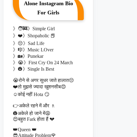
Alone Instagram Bio
For Girls
》🧑‍🚒》Simple Girl
》❤️》Shopaholic 📕
》😔》Sad Life
》🎼》Music LOver
》🏡》Punekar
》😭》First Cry On 24 March
》🎃》Single Is Best
😭रोने से अगर सुधर जाते हालात😔
❤️तो मुझसे ज्यादा खुशनसीब😍
☺️कोई नहीं Hota 😏
👉अकेले रहने में और 🚶
🎃अकेले हो जाने में😩
😍बहुत Fark होता हैं 💔
👑Queen 👑
😎Attitude Problem🌹