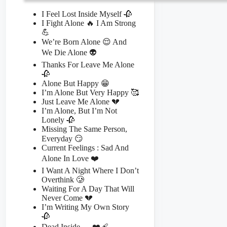
I Feel Lost Inside Myself 🥀
I Fight Alone 🔥 I Am Strong
💪
We’re Born Alone 😌 And
We Die Alone 👽
Thanks For Leave Me Alone
🥀
Alone But Happy 😁
I’m Alone But Very Happy 🥰
Just Leave Me Alone 💔
I’m Alone, But I’m Not
Lonely 🥀
Missing The Same Person,
Everyday 😏
Current Feelings : Sad And
Alone In Love ❤️
I Want A Night Where I Don’t
Overthink 🥲
Waiting For A Day That Will
Never Come 💔
I’m Writing My Own Story
🥀
Dead Inside…..❤️‍🩹