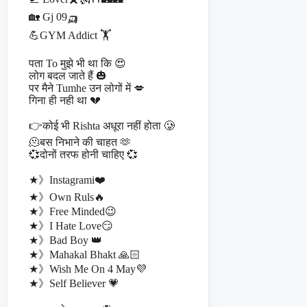
🏡 Gj 09🛺
💪GYM Addict 🏋️
पता To मुझे भी था कि 😍
लोग बदल जाते हैं 🎃
पर मैने Tumhe उन लोगों में 💋
गिना ही नही था 💔
👉कोई भी Rishta अधूरा नहीं होता 🥲
🫠बस निभाने की चाहत 🫶
💞दोनों तरफ होनी चाहिए 💞
★》Instagrami❤️
★》Own Ruls🔥
★》Free Minded😉
★》I Hate Love😏
★》Bad Boy 👑
★》Mahakal Bhakt 🙏🏻
★》Wish Me On 4 May💜
★》Self Believer 💗