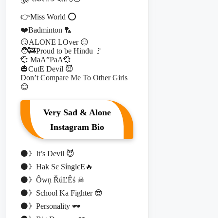
👉Miss World ⭕
❤️Badminton 🏸
😏ALONE LOver 😑
🧑‍🚒Proud to be Hindu 🚩
💞 MaA”PaA💞
🎃CutE Devil 😈
Don’t Compare Me To Other Girls
😊
Very Sad & Alone
Instagram Bio
⚫》It’s Devil 😈
⚫》Hak Sє SínglєE🔥
⚫》Ôwņ ŘúĽÊś ☠
⚫》School Ka Fighter 😎
⚫》Personality 🕶️