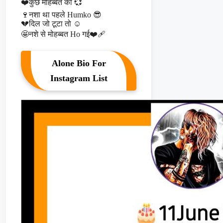
❤️कुछ मोहब्बत का 💞
🍷नशा था पहले Humko 😎
💔दिल जो टूटा तो ☺️
🤩नशे से मोहब्बत Ho गई❤️‍🩹
Alone Bio For
Instagram List