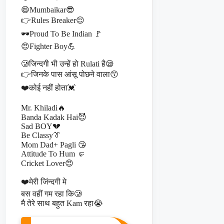
😄Mumbaikar😎
👉Rules Breaker😌
🕶️Proud To Be Indian 🚩
😍Fighter Boy💪
🥲जिन्दगी भी उन्हें हो Rulati है😪
👉जिनके पास आंसू पोछने वाला😙
❤️कोई नहीं होता💓
Mr. Khiladi🔥
Banda Kadak Hai😈
Sad BOY💔
Be Classy👔
Mom Dad+ Pagli 😘
Attitude To Hum 🤛
Cricket Lover😍
❤️मेरी जिंन्दगी मे
बस वहीं गम रहा कि🥲
मै तेरे साथ बहुत Kam रहा😭