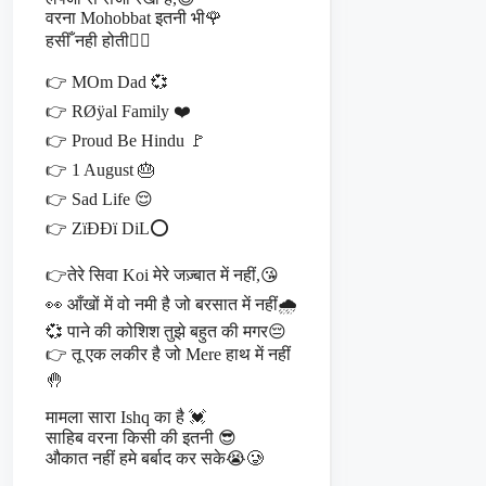
वरना Mohobbat इतनी भी🌹
हसीँ नही होती❤️‍🔥
👉 MOm Dad 💞
👉 RØÿal Family ❤️
👉 Proud Be Hindu 🚩
👉 1 August 🎂
👉 Sad Life 😌
👉 ZïÐÐï DiL⭕
👉तेरे सिवा Koi मेरे जज़्बात में नहीं,😘
👀 आँखों में वो नमी है जो बरसात में नहीं🌧️
💞 पाने की कोशिश तुझे बहुत की मगर😔
👉 तू एक लकीर है जो Mere हाथ में नहीं
🤚
मामला सारा Ishq का है 💓
साहिब वरना किसी की इतनी 😎
औकात नहीं हमे बर्बाद कर सके😭🥲