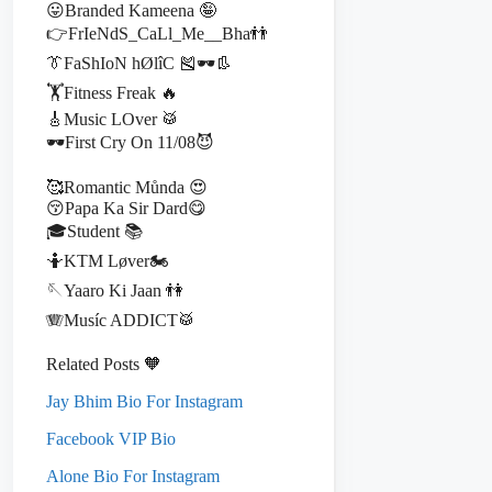
😛Branded Kameena 🤪
👉FrIeNdS_CaLl_Me__Bha👬
👔FaShIoN hØlîC 🎽🕶️👢
🏋️Fitness Freak 🔥
🎸Music LOver 🥁
🕶️First Cry On 11/08😈
🥰Romantic Můnda 😍
😚Papa Ka Sir Dard😋
🎓Student 📚
🤷KTM Løver🏍️
🪡Yaaro Ki Jaan 👫
🪗Musíc ADDICT🥁
Related Posts 🧡
Jay Bhim Bio For Instagram
Facebook VIP Bio
Alone Bio For Instagram