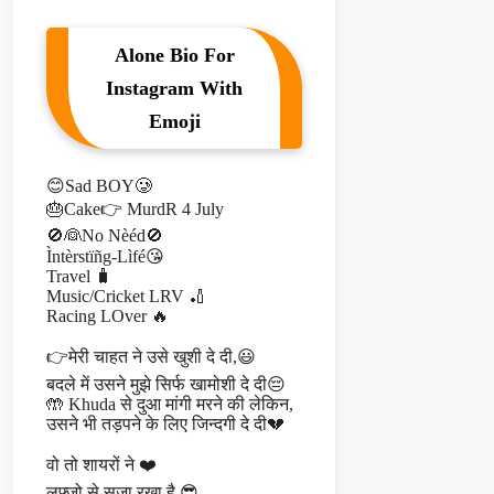
Alone Bio For
Instagram With
Emoji
😊Sad BOY🥲
🎂Cake👉 MurdR 4 July
🚫👰No Nèéd🚫
Ìntèrstïñg-Lìfé😘
Travel 🧳
Music/Cricket LRV 🏏
Racing LOver 🔥
👉मेरी चाहत ने उसे खुशी दे दी,😃
बदले में उसने मुझे सिर्फ खामोशी दे दी😔
🤲 Khuda से दुआ मांगी मरने की लेकिन,
उसने भी तड़पने के लिए जिन्दगी दे दी💔
वो तो शायरों ने ❤️
लफ्जो से सजा रखा है,😎