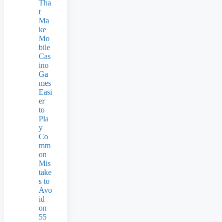
Tha
t
Ma
ke
Mo
bile
Cas
ino
Ga
mes
Easi
er
to
Pla
y
Co
mm
on
Mis
take
s to
Avo
id
on
55