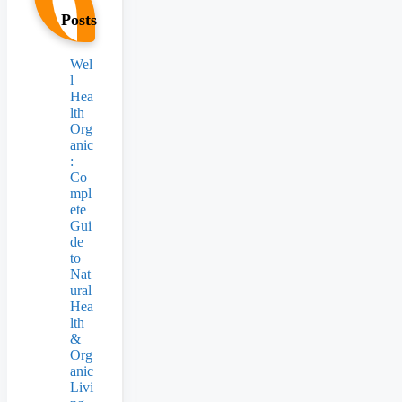
Posts
Wel
l
Hea
lth
Org
anic
:
Co
mpl
ete
Gui
de
to
Nat
ural
Hea
lth
&
Org
anic
Livi