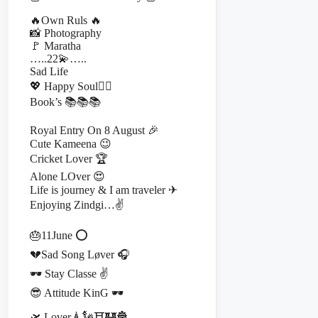
🔥Own Ruls 🔥
📸 Photography
🚩 Maratha
…..22💫…..
Sad Life
💖 Happy Soul❤️‍🔥
Book’s 📚📚📚
Royal Entry On 8 August 🎉
Cute Kameena 😉
Cricket Lover 🏆
Alone LOver 😍
Life is journey & I am traveler ✈
Enjoying Zindgi…✌
🎂11June ⭕
💔Sad Song Løver 🎧
🕶️ Stay Classe ✌️
😎 Attitude KinG 🕶️
🛫 Lover🗼🗽⛩️🏰🏯