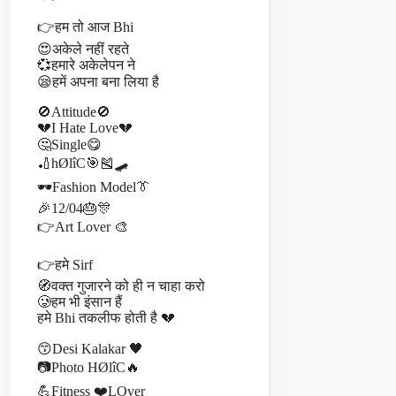
👉हम तो आज Bhi
😍अकेले नहीं रहते
💞हमारे अकेलेपन ने
😪हमें अपना बना लिया है
🚫Attitude🚫
💔I Hate Love💔
🤔Single😋
🏏hØlîC🎯🎽🛹
🕶️Fashion Model👔
🎉12/04🎂🎊
👉Art Lover 🎨
👉हमे Sirf
🧭वक्त गुजारने को ही न चाहा करो
🥲हम भी इंसान हैं
हमे Bhi तकलीफ होती है 💔
😙Desi Kalakar 🖤
📷Photo HØlîC🔥
💪Fitness ❤️LOver