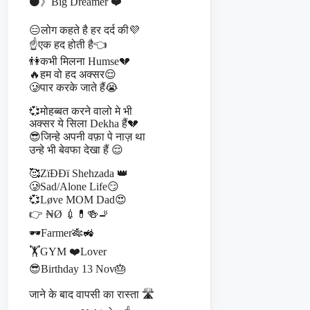
⚫》Big Dreamer ❤️
😑लोग कहते है हर दर्द की💜
☝️एक हद होती है👈
👫कभी मिलना Humse💔
🔥हम वो हद अक्सर😌
🥲पार करके जाते हैं😭
💞मोहब्बत करने वालो मे भी
अक्सर ये सिला Dekha हैं💔
😎जिन्हे अपनी वफ़ा पे नाज़ था
उन्हे भी बेवफा देखा हैं 😌
🥰ZïÐÐï Shehzada 👑
🥲Sad/Alone Life😏
💞Løve MOM Dad😍
👉 ₦Ø 💉💊🍻🚬
🕶️Farmer🎋🚜
🏋️GYM ❤️Lover
😎Birthday 13 Nov🎂
जाने के बाद वापसी का रास्ता 🛣️