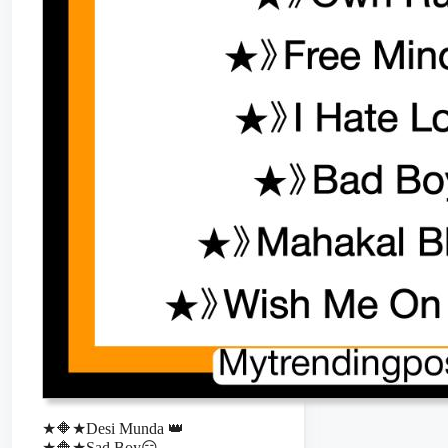
★🔶★Desi Munda 👑
★🔶★Sad Boy😏