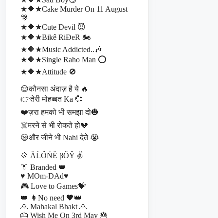
★🔶★Cake Murder On 11 August
🎊
★🔶★Cute Devil 😈
★🔶★Bikê RiĐeR 🏍️
★🔶★Music Addicted..🎶
★🔶★Single Raho Man ⭕
★🔶★Attitude 🚫
😌कौनसा अंदाज़ है ये 🔥
👉तेरी मोहब्बत Ka 💞
❤️ज़रा हमको भी समझा दो🎃
☠️मरने से भी रोकते हो💔
😪और जीने भी Nahi देते 😭
💠 ĂĹŐŃĔ βŐŶ ✌
👔 Branded 👑
♥ MOm-DAd♥
🎮 Love to Games💝
👑 👩No need 🖤👑
🙏 Mahakal Bhakt 🙏
🎂 Wish Me On 3rd May 🎂