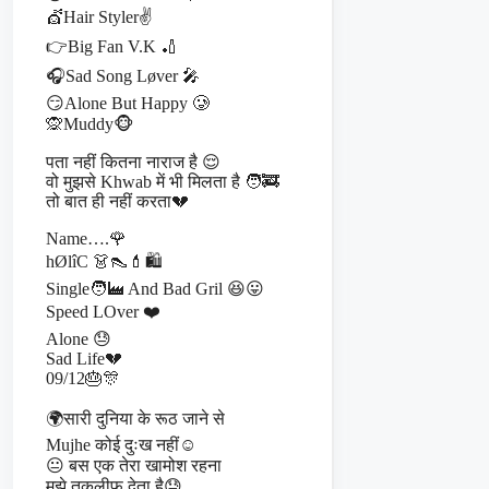
💇Hair Styler✌️
👉Big Fan V.K 🏏
🎧Sad Song Løver 🎤
😏Alone But Happy 🥲
🙊Muddy🐵
पता नहीं कितना नाराज है 😌
वो मुझसे Khwab में भी मिलता है 🧑‍🚒
तो बात ही नहीं करता💔
Name….🌹
hØlîC 👗👠💄🛍️
Single🧑‍🏭 And Bad Gril 😆😛
Speed LOver ❤️
Alone 😓
Sad Life💔
09/12🎂🎊
🌍सारी दुनिया के रूठ जाने से
Mujhe कोई दुःख नहीं☺️
😐 बस एक तेरा खामोश रहना
मुझे तकलीफ देता है😓